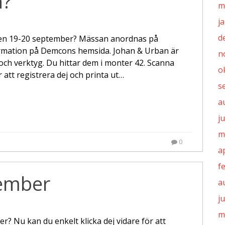
n?
m
j
d
en 19-20 september? Mässan anordnas på
formation på Demcons hemsida. Johan & Urban är
n
och verktyg. Du hittar dem i monter 42. Scanna
o
 att registrera dej och printa ut…
s
a
ju
m
0
a
f
ember
a
j
m
r? Nu kan du enkelt klicka dej vidare för att