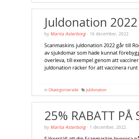
Juldonation 2022
by
Marita Asterborg
-
16 december, 2022
Scanmaskins juldonation 2022 går till Rö
av sjukdomar som hade kunnat förebygga
överleva, till exempel genom att vaccin
juldonation räcker för att vaccinera runt
in
Okategoriserade
Juldonation
25% RABATT PÅ 
by
Marita Asterborg
-
1 december, 2022
Säkerställ att din Scanmaskin leverera p