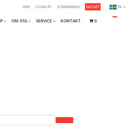
HEM
LOGIN ÅF
SCANMINERAL
OUTLET
SV
P
OM OSS
SERVICE
KONTAKT
0