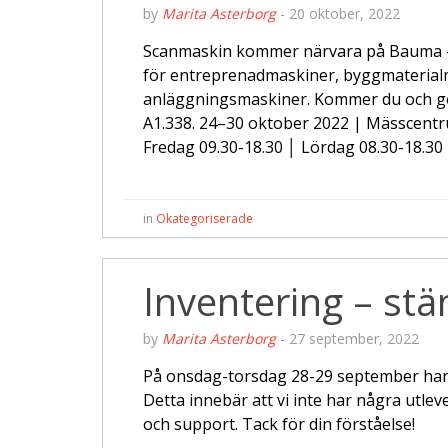
by
Marita Asterborg
-
20 oktober, 2022
Scanmaskin kommer närvara på Bauma – 
för entreprenadmaskiner, byggmaterial
anläggningsmaskiner. Kommer du och gör 
A1.338. 24–30 oktober 2022 | Mässcen
Fredag 09.30-18.30 │ Lördag 08.30-18.30
in
Okategoriserade
Inventering – stä
by
Marita Asterborg
-
27 september, 2022
På onsdag-torsdag 28-29 september har 
Detta innebär att vi inte har några utlev
och support. Tack för din förståelse!