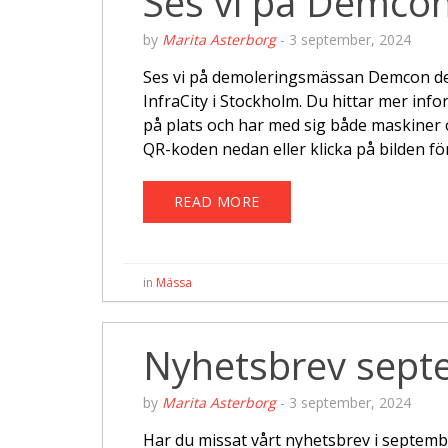
Ses vi på Demco
by
Marita Asterborg
-
3 september, 2024
Ses vi på demoleringsmässan Demcon d
InfraCity i Stockholm. Du hittar mer in
på plats och har med sig både maskiner 
QR-koden nedan eller klicka på bilden för
READ MORE
in
Mässa
Nyhetsbrev sept
by
Marita Asterborg
-
3 september, 2024
Har du missat vårt nyhetsbrev i septembe