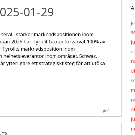
025-01-29
A
j
s
ineral– stärker marknadspositionen inom
nuari 2025 har Tyrolit Group förvärvat 100% av
ju
r Tyrolits marknadsposition inom
d
 en helhetsleverantör inom området. Schwaz,
n
är ytterligare ett strategiskt steg för att utöka
o
s
m
n
o
0
j
m