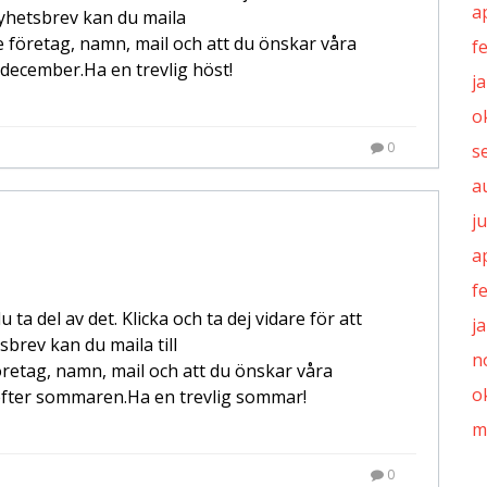
a
nyhetsbrev kan du maila
företag, namn, mail och att du önskar våra
f
december.Ha en trevlig höst!
j
o
0
s
a
j
a
f
a del av det. Klicka och ta dej vidare för att
j
brev kan du maila till
n
etag, namn, mail och att du önskar våra
o
fter sommaren.Ha en trevlig sommar!
m
0