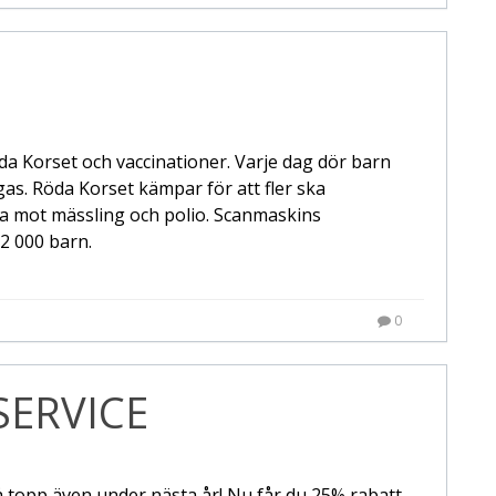
da Korset och vaccinationer. Varje dag dör barn
s. Röda Korset kämpar för att fler ska
era mot mässling och polio. Scanmaskins
 2 000 barn.
0
SERVICE
å topp även under nästa år! Nu får du 25% rabatt