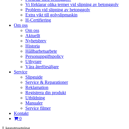
Vi förklarar olika termer vid slipning av betonggolv
Problem vid slipning av betonggolv
Extra vikt till golvslipmaskin
H-Certifiering
Om oss
Om oss
Aktuellt
Nyhetsbrev
Historia
Hållbarhetsarbete
Personuppgiftspolicy
Uthyrare
Våra återförsäljare
Service
Slipguide
Service & Reparationer
Reklamation
Registrera din produkt
Utbildning
Manualer
Service filmer
Kontakt
0
Läggutrustning