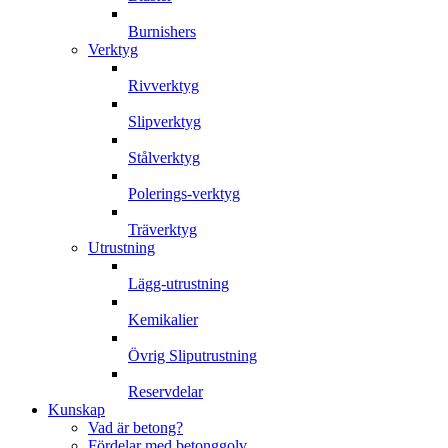
Burnishers
Verktyg
Rivverktyg
Slipverktyg
Stålverktyg
Polerings-verktyg
Träverktyg
Utrustning
Lägg-utrustning
Kemikalier
Övrig Sliputrustning
Reservdelar
Kunskap
Vad är betong?
Fördelar med betonggolv