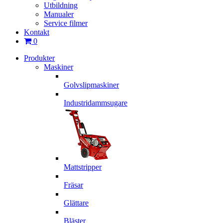
Utbildning
Manualer
Service filmer
Kontakt
0
Produkter
Maskiner
Golvslipmaskiner
Industridammsugare
Mattstripper
Fräsar
Glättare
Bläster