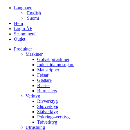
Language
English
Suomi
Hem
Login ÅF
Scanmineral
Outlet
Produkter
Maskiner
Golvslipmaskiner
Industridammsugare
Mattstripper
Fräsar
Glättare
Bläster
Burnishers
Verktyg
Rivverktyg
Slipverktyg
Stålverktyg
Polerings-verktyg
Träverktyg
Utrustning