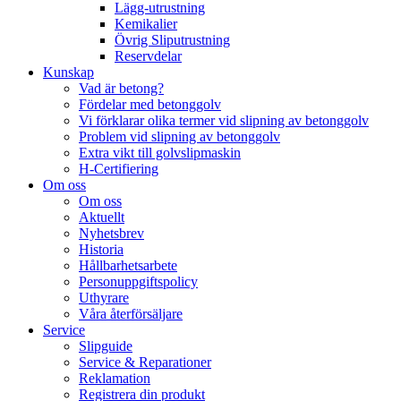
Lägg-utrustning
Kemikalier
Övrig Sliputrustning
Reservdelar
Kunskap
Vad är betong?
Fördelar med betonggolv
Vi förklarar olika termer vid slipning av betonggolv
Problem vid slipning av betonggolv
Extra vikt till golvslipmaskin
H-Certifiering
Om oss
Om oss
Aktuellt
Nyhetsbrev
Historia
Hållbarhetsarbete
Personuppgiftspolicy
Uthyrare
Våra återförsäljare
Service
Slipguide
Service & Reparationer
Reklamation
Registrera din produkt