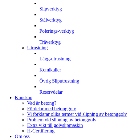
Slipverktyg
Stålverktyg
Polerings-verktyg
Träverktyg
Utrustning
Lägg-utrustning
Kemikalier
Övrig Sliputrustning
Reservdelar
Kunskap
Vad är betong?
Fördelar med betonggolv
Vi förklarar olika termer vid slipning av betonggolv
Problem vid slipning av betonggolv
Extra vikt till golvslipmaskin
H-Certifiering
Om oss