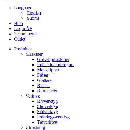
Language
English
Suomi
Hem
Login ÅF
Scanmineral
Outlet
Produkter
Maskiner
Golvslipmaskiner
Industridammsugare
Mattstripper
Fräsar
Glättare
Bläster
Burnishers
Verktyg
Rivverktyg
Slipverktyg
Stålverktyg
Polerings-verktyg
Träverktyg
Utrustning