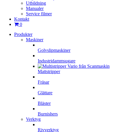
Utbildning
Manualer
Service filmer
Kontakt
0
Produkter
Maskiner
Golvslipmaskiner
Industridammsugare
Mattstripper
Fräsar
Glättare
Bläster
Burnishers
Verktyg
Rivverktyg