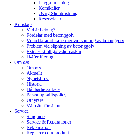
Lägg-utrustning
Kemikalier
Övrig Sliputrustning
Reservdelar
Kunskap
Vad är betong?
Fördelar med betonggolv
Vi förklarar olika termer vid slipning av betonggolv
Problem vid slipning av betonggolv
Extra vikt till golvslipmaskin
H-Certifiering
Om oss
Om oss
Aktuellt
Nyhetsbrev
Historia
Hållbarhetsarbete
Personuppgiftspolicy
Uthyrare
Våra återförsäljare
Service
Slipguide
Service & Reparationer
Reklamation
Registrera din produkt