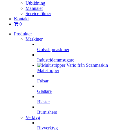
Utbildning
Manualer
Service filmer
Kontakt
0
Produkter
Maskiner
Golvslipmaskiner
Industridammsugare
Mattstripper
Fräsar
Glättare
Bläster
Burnishers
Verktyg
Rivverktyg