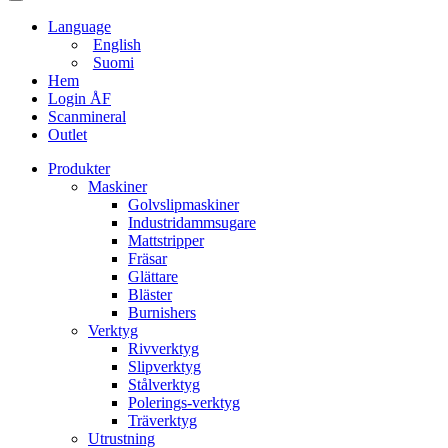
Language
English
Suomi
Hem
Login ÅF
Scanmineral
Outlet
Produkter
Maskiner
Golvslipmaskiner
Industridammsugare
Mattstripper
Fräsar
Glättare
Bläster
Burnishers
Verktyg
Rivverktyg
Slipverktyg
Stålverktyg
Polerings-verktyg
Träverktyg
Utrustning