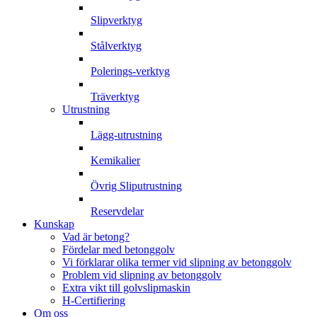
Slipverktyg
Stålverktyg
Polerings-verktyg
Träverktyg
Utrustning
Lägg-utrustning
Kemikalier
Övrig Sliputrustning
Reservdelar
Kunskap
Vad är betong?
Fördelar med betonggolv
Vi förklarar olika termer vid slipning av betonggolv
Problem vid slipning av betonggolv
Extra vikt till golvslipmaskin
H-Certifiering
Om oss