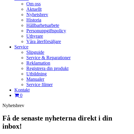
Om oss
Aktuellt
Nyhetsbrev
Historia
Hållbarhetsarbete
Personuppgiftspolicy
Uthyrare
Våra återförsäljare
Service
Slipguide
Service & Reparationer
Reklamation
Registrera din produkt
Utbildning
Manualer
Service filmer
Kontakt
0
Nyhetsbrev
Få de senaste nyheterna direkt i din
inbox!