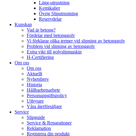
Lägg-utrustning
Kemikalier
Övrig Sliputrustning
Reservdelar
Kunskap
Vad är betong?
Fördelar med betonggolv
Vi förklarar olika termer vid slipning av betonggolv
Problem vid slipning av betonggolv
Extra vikt till golvslipmaskin
H-Certifiering
Om oss
Om oss
Aktuellt
Nyhetsbrev
Historia
Hållbarhetsarbete
Personuppgiftspolicy
Uthyrare
Våra återförsäljare
Service
Slipguide
Service & Reparationer
Reklamation
Registrera din produkt