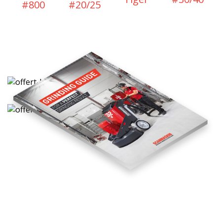
#800
#20/25