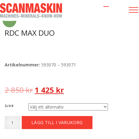
OUTLET
/
RDC MAX DUO
Rea!
RDC MAX DUO
Artikelnummer:
593070 – 593071
Det
Det
2 850
kr
1 425
kr
ursprungliga
nuvarande
Grit#
priset
priset
RDC
LÄGG TILL I VARUKORG
MAX
var:
är:
DUO