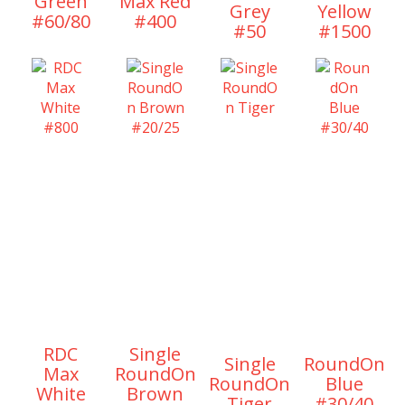
Green
Max Red
Grey
Yellow
#60/80
#400
#50
#1500
RDC
Single
Single
RoundOn
Max
RoundOn
RoundOn
Blue
White
Brown
Tiger
#30/40