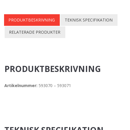
2
1
mängd
850 kr.
425 kr.
PRODUKTBESKRIVNING
TEKNISK SPECIFIKATION
RELATERADE PRODUKTER
PRODUKTBESKRIVNING
Artikelnummer:
593070 – 593071