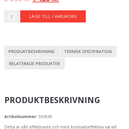
ursprungliga
nuvarande
RDC
LÄGG TILL I VARUKORG
Max
priset
priset
Yellow
var:
är:
#1500
mängd
2
1
PRODUKTBESKRIVNING
TEKNISK SPECIFIKATION
850 kr.
425 kr.
RELATERADE PRODUKTER
PRODUKTBESKRIVNING
Artikelnummer:
593045
Detta är vårt effektivaste och mest kostnadseffektiva val vid