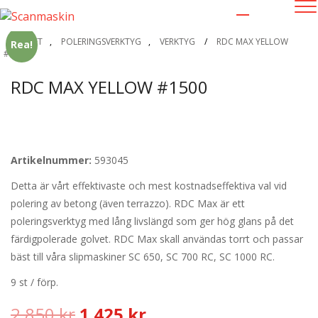
OUTLET
,
POLERINGSVERKTYG
,
VERKTYG
/
RDC MAX YELLOW
Rea!
#1500
RDC MAX YELLOW #1500
Artikelnummer:
593045
Detta är vårt effektivaste och mest kostnadseffektiva val vid
polering av betong (även terrazzo). RDC Max är ett
poleringsverktyg med lång livslängd som ger hög glans på det
färdigpolerade golvet. RDC Max skall användas torrt och passar
bäst till våra slipmaskiner SC 650, SC 700 RC, SC 1000 RC.
9 st / förp.
Det
Det
2 850
kr
1 425
kr