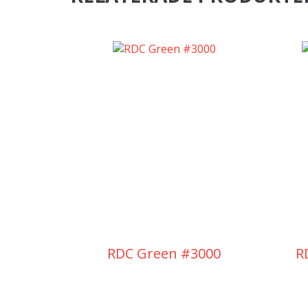
RDC Green #3000
R