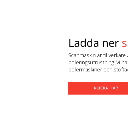
Ladda ner
s
Scanmaskin är tillverkare 
poleringsutrustning. Vi ha
polermaskiner och stoftavs
KLICKA HÄR