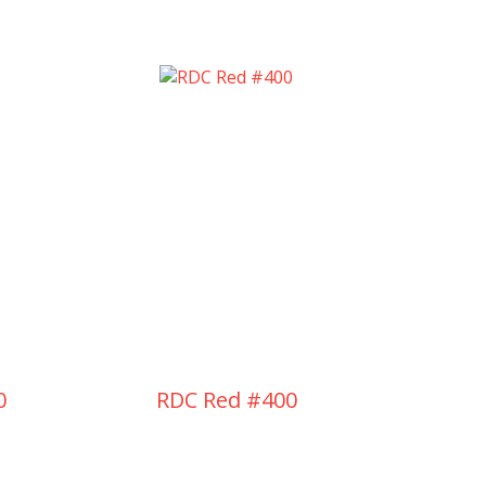
Singl
0
RDC Red #400