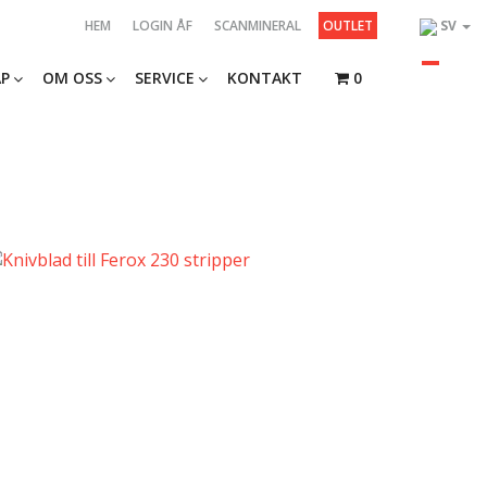
HEM
LOGIN ÅF
SCANMINERAL
OUTLET
SV
P
OM OSS
SERVICE
KONTAKT
0