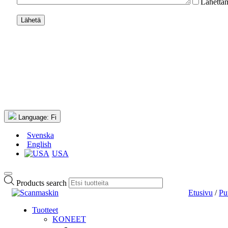
Lähettäm
Language:
Fi
Svenska
English
USA
Products search
Etusivu
/
Pu
Tuotteet
KONEET