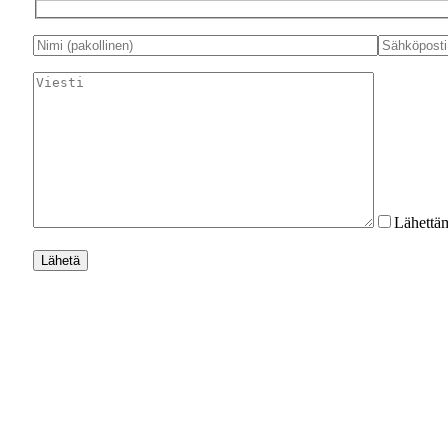
Lähettäm
Lähetä