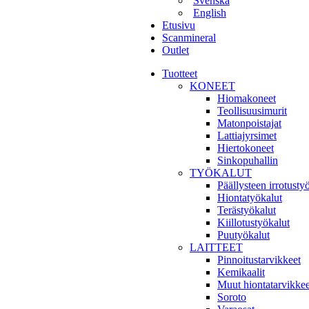
Svenska
English
Etusivu
Scanmineral
Outlet
Tuotteet
KONEET
Hiomakoneet
Teollisuusimurit
Matonpoistajat
Lattiajyrsimet
Hiertokoneet
Sinkopuhallin
TYÖKALUT
Päällysteen irrotusty
Hiontatyökalut
Terästyökalut
Kiillotustyökalut
Puutyökalut
LAITTEET
Pinnoitustarvikkeet
Kemikaalit
Muut hiontatarvikkee
Soroto