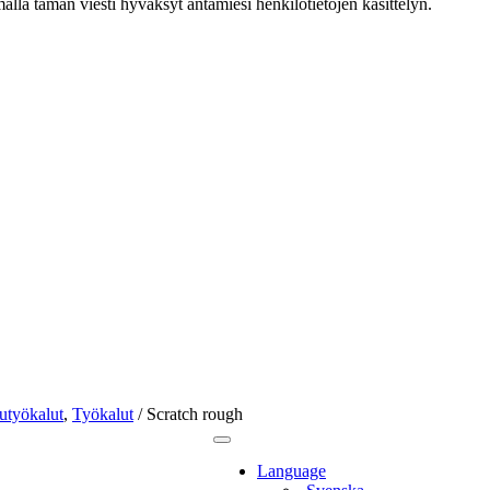
ällä tämän viesti hyväksyt antamiesi henkilötietojen käsittelyn.
utyökalut
,
Työkalut
/
Scratch rough
Language