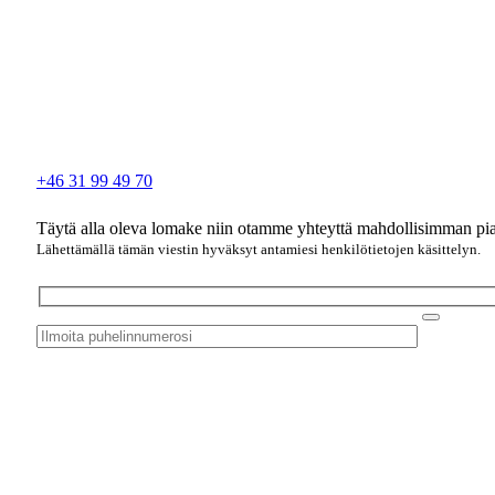
+46 31 99 49 70
Täytä alla oleva lomake niin otamme yhteyttä mahdollisimman pi
Lähettämällä tämän viestin hyväksyt antamiesi henkilötietojen käsittelyn.