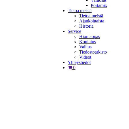
Varaosat
Portamix
Tietoa meistä
Tietoa meistä
Ajankohtaista
Historia
Service
Hiontaopas
Koulutus
Valitus
Tiedostoarkisto
Videot
Yhteystiedot
0