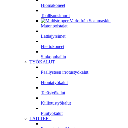
Hiomakoneet
Teollisuusimurit
Matonpoistajat
Lattiajyrsimet
Hiertokoneet
Sinkopuhallin
TYÖKALUT
Päällysteen irrotustyökalut
Hiontatyökalut
Terästyökalut
Kiillotustyökalut
Puutyökalut
LAITTEET