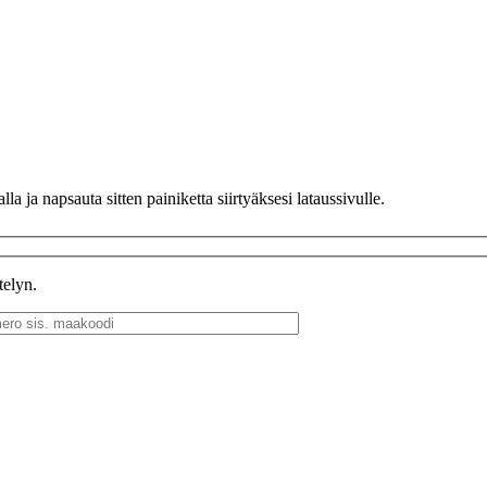
a ja napsauta sitten painiketta siirtyäksesi lataussivulle.
telyn.