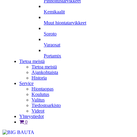
Pinnoitustarvikkeet
Kemikaalit
Muut hiontatarvikkeet
Soroto
Varaosat
Portamix
Tietoa meistä
Tietoa meistä
Ajankohtaista
Historia
Service
Hiontaopas
Koulutus
Valitus
Tiedostoarkisto
Videot
Yhteystiedot
0