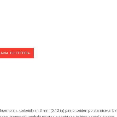
AVIA TUOTTEITA
ohuempien, korkeintaan 3 mm (0,12 in) pinnoitteiden poistamiseksi beto
iseen. Razorback-työkalu poistaa pinnoitteen ja hioo samalla pinnan.