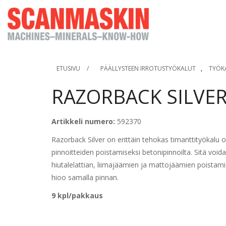
ETUSIVU
/
PÄÄLLYSTEEN IRROTUSTYÖKALUT
,
TYÖK
RAZORBACK SILVE
Artikkeli numero:
592370
Razorback Silver on erittäin tehokas timanttityökalu
pinnoitteiden poistamiseksi betonipinnoilta. Sitä void
hiutalelattian, liimajäämien ja mattojäämien poistam
hioo samalla pinnan.
9 kpl/pakkaus