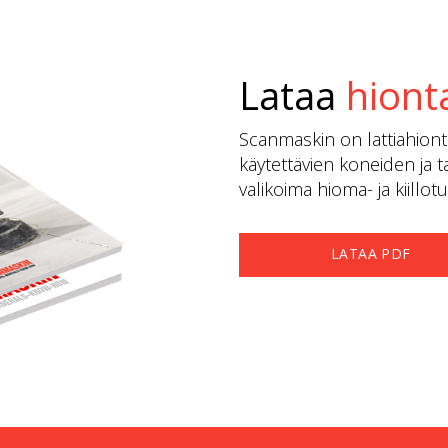
Lataa
hiont
Scanmaskin on lattiahionta
käytettävien koneiden ja ta
valikoima hioma- ja kiillo
LATAA PDF