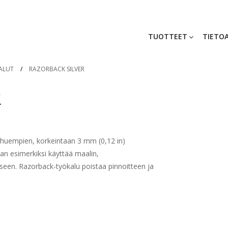
TUOTTEET
TIETOA
ALUT
/
RAZORBACK SILVER
R
 ohuempien, korkeintaan 3 mm (0,12 in)
aan esimerkiksi käyttää maalin,
iseen. Razorback-työkalu poistaa pinnoitteen ja