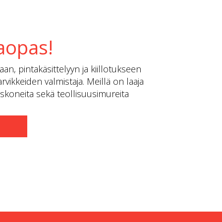
aopas!
an, pintakäsittelyyn ja kiillotukseen
rvikkeiden valmistaja. Meillä on laaja
tuskoneita sekä teollisuusimureita