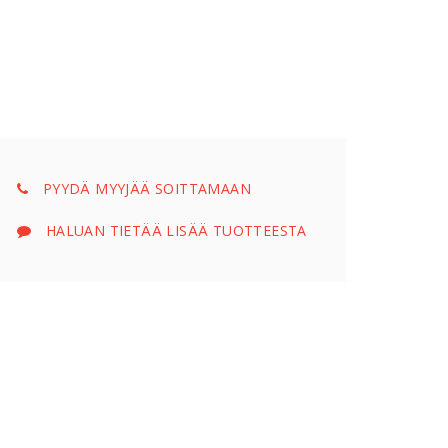
PYYDÄ MYYJÄÄ SOITTAMAAN
HALUAN TIETÄÄ LISÄÄ TUOTTEESTA