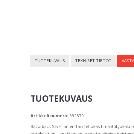
TUOTEKUVAUS
TEKNISET TIEDOT
VASTA
TUOTEKUVAUS
Artikkeli numero:
592370
Razorback Silver on erittäin tehokas timanttityökalu 
hiutalelattian, liimajäämien ja mattojäämien poistam