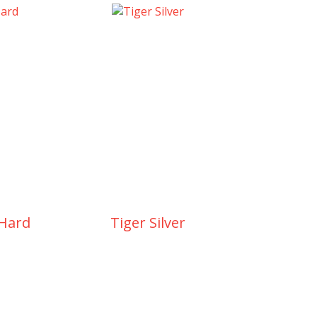
 Hard
Tiger Silver
RDC M