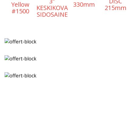
3″
DISC
Yellow
330mm
KESKIKOVA
215mm
#1500
SIDOSAINE