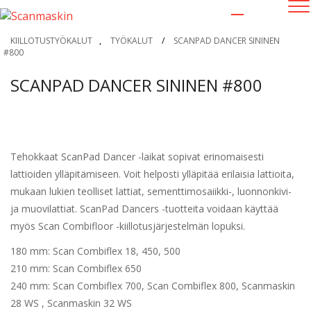
KIILLOTUSTYÖKALUT
,
TYÖKALUT
/
SCANPAD DANCER SININEN
#800
SCANPAD DANCER SININEN #800
Tehokkaat ScanPad Dancer -laikat sopivat erinomaisesti
lattioiden ylläpitämiseen. Voit helposti ylläpitää erilaisia lattioita,
mukaan lukien teolliset lattiat, sementtimosaiikki-, luonnonkivi-
ja muovilattiat. ScanPad Dancers -tuotteita voidaan käyttää
myös Scan Combifloor -kiillotusjärjestelmän lopuksi.
180 mm: Scan Combiflex 18, 450, 500
210 mm: Scan Combiflex 650
240 mm: Scan Combiflex 700, Scan Combiflex 800, Scanmaskin
28 WS , Scanmaskin 32 WS