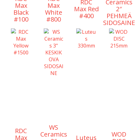
RDC
Ceramics
Max
Max
Max Red
2″
Black
White
#400
PEHMEÄ
#100
#800
SIDOSAINE
WS
RDC
Ceramics
WOD
Max
Luteus