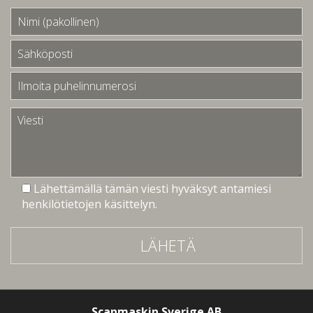
Lähettämällä tämän viesti hyväksyt antamiesi
henkilötietojen käsittelyn.
LÄHETÄ
Scanmaskin Sverige AB