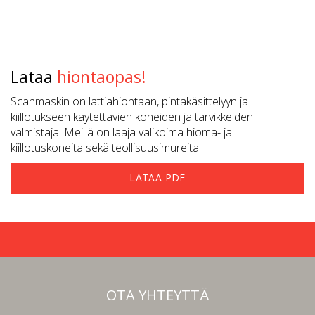
Lataa
hiontaopas!
Scanmaskin on lattiahiontaan, pintakäsittelyyn ja
kiillotukseen käytettävien koneiden ja tarvikkeiden
valmistaja. Meillä on laaja valikoima hioma- ja
kiillotuskoneita sekä teollisuusimureita
LATAA PDF
OTA YHTEYTTÄ