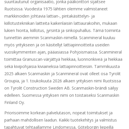
suuntautunut organisaatio, jonka pääkonttori sijaitsee
Ruotsissa. Vuodesta 1975 lähtien olemme valmistaneet
markkinoiden johtavia lattian-, pintakäsittelyn- ja
kiillotustekniikan laitteita kaikenlaisiin lattiaurakoihin, mukaan
lukien hionta, kiillotus, jyrsintä ja sinkopuhallus. Tämä toiminta
tunnettiin aiemmin Scanmaskin-nimellä. Scanmineral kuuluu
myös yritykseen ja on käsitellyt lattiapinnoitteita useiden
vuosikymmenten ajan, pääasiassa Pohjoismaissa. Scanmineral
toimittaa Granuscan-värjättyä hiekkaa, luonnonkiveä ja hiekkaa
sekä kivipohjaisia kiviaineksia lattiapinnoitteisiin. Tammikuusta
2025 alkaen Scanmaskin ja Scanmineral ovat olleet osa Tyrolit
Groupia, ja 1. toukokuuta 2026 alkaen yrityksen nimi Ruotsissa
on Tyrolit Construction Sweden AB. Scanmaskin-brändi säilyy
edelleen. Suomessa yrityksen nimi on toistaiseksi Scanmaskin
Finland Oy.
Priorisoimme korkean palvelutason, nopeat toimitukset ja
parhaan mahdollisen laadun. Kaikki tuotekehitys ja valmistus
tapahtuvat tehtaallamme Lindomessa, Göteborgin liepeillä