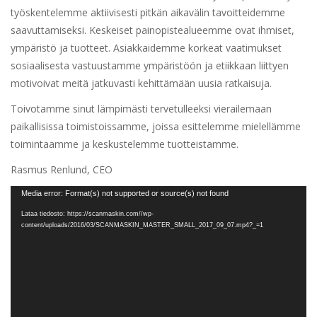
työskentelemme aktiivisesti pitkän aikavälin tavoitteidemme
saavuttamiseksi. Keskeiset painopistealueemme ovat ihmiset,
ympäristö ja tuotteet. Asiakkaidemme korkeat vaatimukset
sosiaalisesta vastuustamme ympäristöön ja etiikkaan liittyen
motivoivat meitä jatkuvasti kehittämään uusia ratkaisuja.
Toivotamme sinut lämpimästi tervetulleeksi vierailemaan
paikallisissa toimistoissamme, joissa esittelemme mielellämme
toimintaamme ja keskustelemme tuotteistamme.
Rasmus Renlund, CEO
Videotoistin
Media error: Format(s) not supported or source(s) not found
Lataa tiedosto: https://scanmaskin.com//wp-
content/uploads/2016/03/SCANMASKIN_MASTER_SMALL_2017_09_07.mp4?_=1