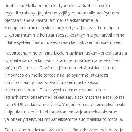
Ruotsissa. Meillä on noin 30 työntekijää Ruotsissa sekä
myyntitoimistoja ja jälleenmyyjiä ympäri maailmaa. Pyrimme
olemaan lähellä käyttäjiämme, asiakkaitamme ja
kumppaneitamme ja viemään kehitystä jatkuvasti eteenpäin.
Liiketoimintamme kehittämisessä keskitymme ydinarvoihimme
– läheisyyteen, laatuun, kestävään kehitykseen ja osaamiseen.
Tavoitteenamme on aina luoda maailmanluokan korkealaatuisia
tuotteita samalla kun varmistamme turvallisen ja terveellisen
työympäristön sekä työntekijöillemme että asiakkaillemme.
Ympäristö on meille tärkeä asia, ja pyrimme jatkuvasti
minimoimaan ympäristövaikutuksemme kaikessa
toiminnassamme. Tästä syystä olemme suunnitelleet
lattianhiontakoneemme korkealaatuisista materiaaleista, joista
jopa 94 % on kierrätettävissä. Ympäristön suojelemiseksi ja silti
huippulaatuisen lattianhiontakoneen tarjoamiseksi olemme
valinneet yhteistyökumppaneiksemme suomalaisia toimittajia.
Toimintaamme leimaa vahva kestävän kehityksen painotus, ja