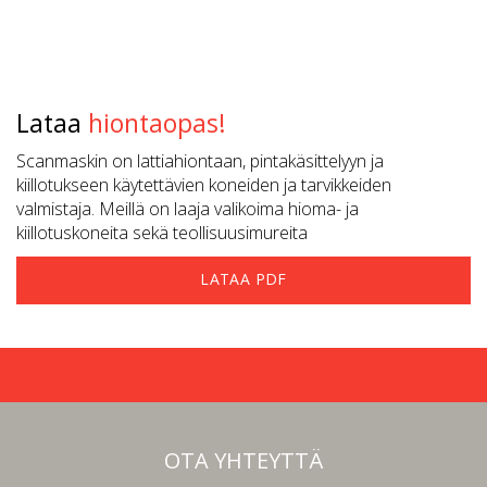
Lataa
hiontaopas!
Scanmaskin on lattiahiontaan, pintakäsittelyyn ja
kiillotukseen käytettävien koneiden ja tarvikkeiden
valmistaja. Meillä on laaja valikoima hioma- ja
kiillotuskoneita sekä teollisuusimureita
LATAA PDF
OTA YHTEYTTÄ