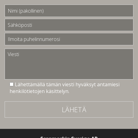
Lähettämällä tämän viesti hyväksyt antamiesi
henkilötietojen käsittelyn.
LÄHETÄ