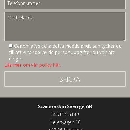
Genom att skicka detta meddelande samtycker du
till att vi tar del av de personuppgifter du valt att
delge.
Läs mer om vår policy här.
SKICKA
Scanmaskin Sverige AB
556154-3140
Heljesvägen 10