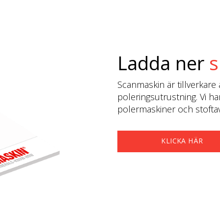
Ladda ner
s
Scanmaskin är tillverkare 
poleringsutrustning. Vi ha
polermaskiner och stoftavs
KLICKA HÄR