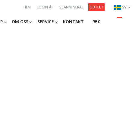
HEM
LOGIN ÅF
SCANMINERAL
OUTLET
SV
P
OM OSS
SERVICE
KONTAKT
0