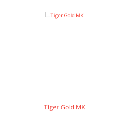
WS 
Tiger Gold MK
dubb