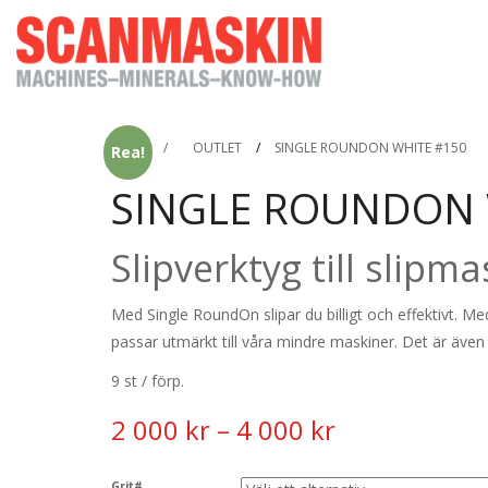
HEM
/
OUTLET
/
SINGLE ROUNDON WHITE #150
Rea!
SINGLE ROUNDON 
Slipverktyg till slipma
Med Single RoundOn slipar du billigt och effektivt. Med
passar utmärkt till våra mindre maskiner. Det är även
9 st / förp.
Price
2 000
kr
–
4 000
kr
range:
Grit#