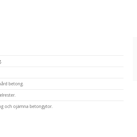
.
hård betong.
lrester.
ong och ojämna betongytor.