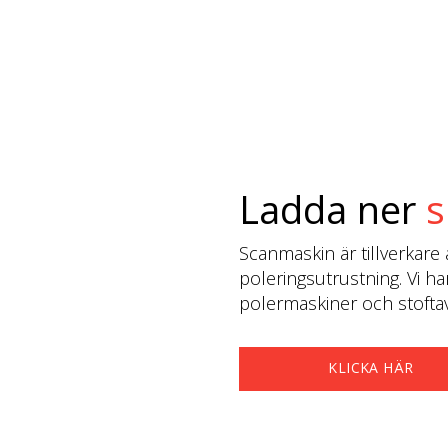
Ladda ner
s
Scanmaskin är tillverkare 
poleringsutrustning. Vi ha
polermaskiner och stoftavs
KLICKA HÄR