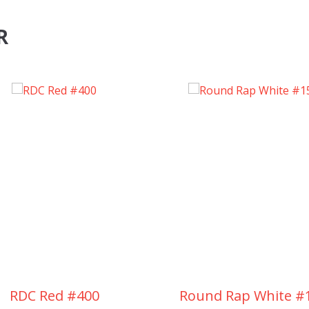
R
RDC Red #400
Round Rap White #