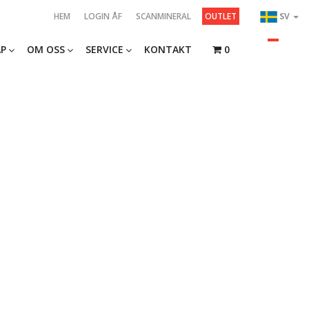
HEM
LOGIN ÅF
SCANMINERAL
OUTLET
SV
P
OM OSS
SERVICE
KONTAKT
0