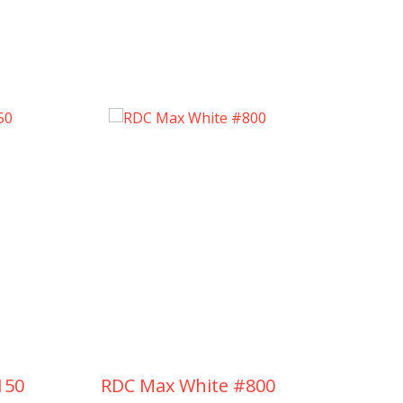
Singl
150
RDC Max White #800