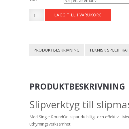
2
Single
LÄGG TILL I VARUKORG
RoundOn
000 kr
White
through
#150
mängd
4
PRODUKTBESKRIVNING
TEKNISK SPECIFIKA
000 kr
PRODUKTBESKRIVNING
Slipverktyg till slipma
Med Single RoundOn slipar du billigt och effektivt. Me
uthyrningsverksamhet.