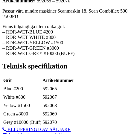
Artikelnummer:
592065 – 592070
Passar våra mindre maskiner Scanmaskin 18, Scan Combiflex 500
i/500PD
Finns tillgängliga i fem olika grit:
– RDR-WET-BLUE #200
– RDR-WET-WHITE #800
– RDR-WET-YELLOW #1500
– RDR-WET-GREEN #3000
– RDR-WET-GREY #10000 (BUFF)
Teknisk specifikation
Grit
Artikelnummer
Blue #200
592065
White #800
592067
Yellow #1500
592068
Green #3000
592069
Grey #10000 (Buff)
592070
BLI UPPRINGD AV SÄLJARE