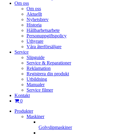
Om oss
Om oss
Aktuellt
Nyhetsbrev
Historia
Hållbarhetsarbete
Personuppgiftspolicy
Uthyrare
Våra återförsäljare
Service
Slipguide
Service & Reparationer
Reklamation
Registrera din produkt
Utbildning
Manualer
Service filmer
Kontakt
0
Produkter
Maskiner
Golvslipmaskiner