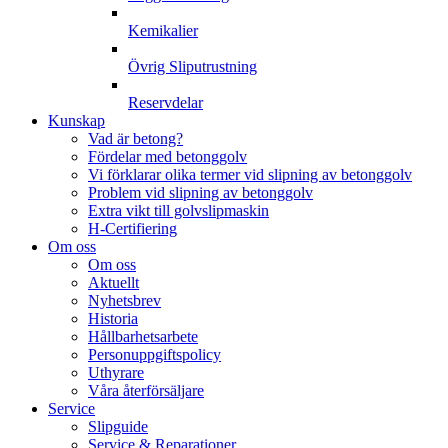
Kemikalier
Övrig Sliputrustning
Reservdelar
Kunskap
Vad är betong?
Fördelar med betonggolv
Vi förklarar olika termer vid slipning av betonggolv
Problem vid slipning av betonggolv
Extra vikt till golvslipmaskin
H-Certifiering
Om oss
Om oss
Aktuellt
Nyhetsbrev
Historia
Hållbarhetsarbete
Personuppgiftspolicy
Uthyrare
Våra återförsäljare
Service
Slipguide
Service & Reparationer