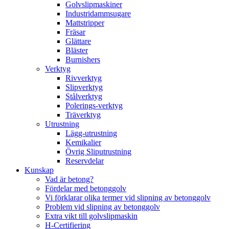
Golvslipmaskiner
Industridammsugare
Mattstripper
Fräsar
Glättare
Bläster
Burnishers
Verktyg
Rivverktyg
Slipverktyg
Stålverktyg
Polerings-verktyg
Träverktyg
Utrustning
Lägg-utrustning
Kemikalier
Övrig Sliputrustning
Reservdelar
Kunskap
Vad är betong?
Fördelar med betonggolv
Vi förklarar olika termer vid slipning av betonggolv
Problem vid slipning av betonggolv
Extra vikt till golvslipmaskin
H-Certifiering