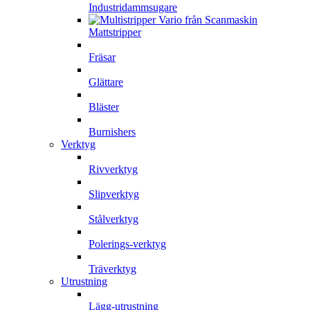
Industridammsugare
Mattstripper
Fräsar
Glättare
Bläster
Burnishers
Verktyg
Rivverktyg
Slipverktyg
Stålverktyg
Polerings-verktyg
Träverktyg
Utrustning
Lägg-utrustning