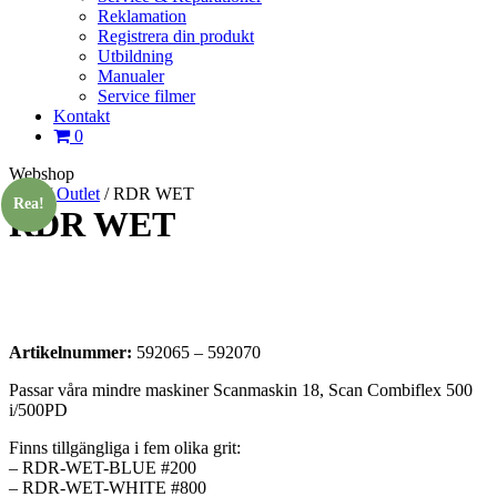
Reklamation
Registrera din produkt
Utbildning
Manualer
Service filmer
Kontakt
0
Webshop
Hem
/
Outlet
/
RDR WET
Rea!
RDR WET
Artikelnummer:
592065 – 592070
Passar våra mindre maskiner Scanmaskin 18, Scan Combiflex 500
i/500PD
Finns tillgängliga i fem olika grit:
– RDR-WET-BLUE #200
– RDR-WET-WHITE #800