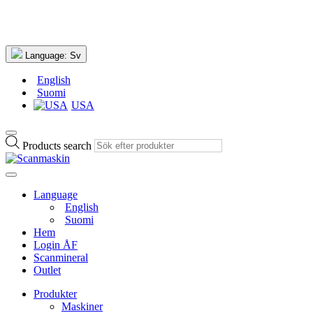
Language:
Sv
English
Suomi
USA
Products search
Language
English
Suomi
Hem
Login ÅF
Scanmineral
Outlet
Produkter
Maskiner