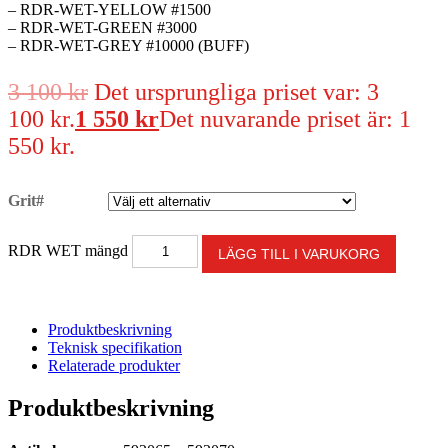
– RDR-WET-YELLOW #1500
– RDR-WET-GREEN #3000
– RDR-WET-GREY #10000 (BUFF)
3 100
kr
Det ursprungliga priset var: 3
100 kr.
1 550
kr
Det nuvarande priset är: 1
550 kr.
Grit#
RDR WET mängd
LÄGG TILL I VARUKORG
Produktbeskrivning
Teknisk specifikation
Relaterade produkter
Produktbeskrivning