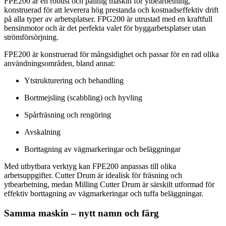
FPE200 är en robust och pålitlig maskin för ytbearbetning,
konstruerad för att leverera hög prestanda och kostnadseffektiv drift
på alla typer av arbetsplatser. FPG200 är utrustad med en kraftfull
bensinmotor och är det perfekta valet för byggarbetsplatser utan
strömförsörjning.
FPE200 är konstruerad för mångsidighet och passar för en rad olika
användningsområden, bland annat:
Ytstrukturering och behandling
Bortmejsling (scabbling) och hyvling
Spårfräsning och rengöring
Avskalning
Borttagning av vägmarkeringar och beläggningar
Med utbytbara verktyg kan FPE200 anpassas till olika
arbetsuppgifter. Cutter Drum är idealisk för fräsning och
ytbearbetning, medan Milling Cutter Drum är särskilt utformad för
effektiv borttagning av vägmarkeringar och tuffa beläggningar.
Samma maskin – nytt namn och färg