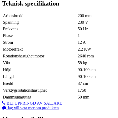
Teknisk specifikation
Arbetsbredd
200 mm
Spänning
230 V
Frekvens
50 Hz
Phase
1
Ström
12 A
Motoreffekt
2.2 KW
Rotationshastighet motor
2640 rpm
Vikt
58 kg
Höjd
90-100 cm
Längd
90-100 cm
Bredd
37 cm
Verktygsrotationshastighet
1750
Dammsugaruttag
50 mm
BLI UPPRINGD AV SÄLJARE
Jag vill veta mer om produkten