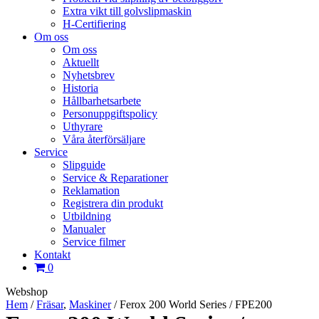
Extra vikt till golvslipmaskin
H-Certifiering
Om oss
Om oss
Aktuellt
Nyhetsbrev
Historia
Hållbarhetsarbete
Personuppgiftspolicy
Uthyrare
Våra återförsäljare
Service
Slipguide
Service & Reparationer
Reklamation
Registrera din produkt
Utbildning
Manualer
Service filmer
Kontakt
0
Webshop
Hem
/
Fräsar
,
Maskiner
/
Ferox 200 World Series / FPE200