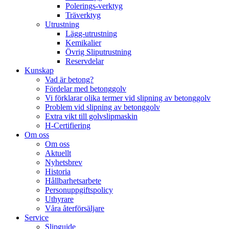
Polerings-verktyg
Träverktyg
Utrustning
Lägg-utrustning
Kemikalier
Övrig Sliputrustning
Reservdelar
Kunskap
Vad är betong?
Fördelar med betonggolv
Vi förklarar olika termer vid slipning av betonggolv
Problem vid slipning av betonggolv
Extra vikt till golvslipmaskin
H-Certifiering
Om oss
Om oss
Aktuellt
Nyhetsbrev
Historia
Hållbarhetsarbete
Personuppgiftspolicy
Uthyrare
Våra återförsäljare
Service
Slipguide