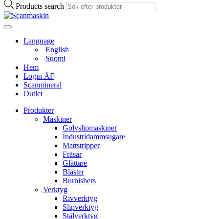
Products search
Language
English
Suomi
Hem
Login ÅF
Scanmineral
Outlet
Produkter
Maskiner
Golvslipmaskiner
Industridammsugare
Mattstripper
Fräsar
Glättare
Bläster
Burnishers
Verktyg
Rivverktyg
Slipverktyg
Stålverktyg