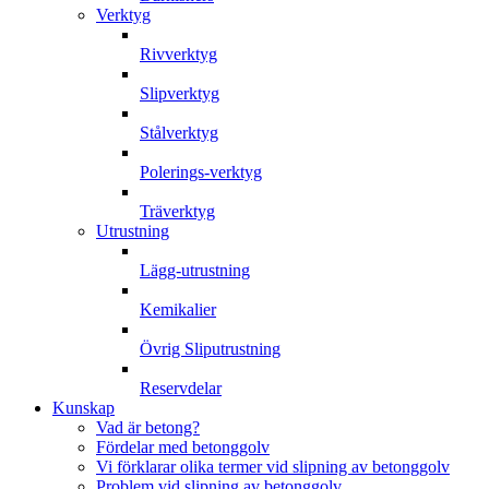
Verktyg
Rivverktyg
Slipverktyg
Stålverktyg
Polerings-verktyg
Träverktyg
Utrustning
Lägg-utrustning
Kemikalier
Övrig Sliputrustning
Reservdelar
Kunskap
Vad är betong?
Fördelar med betonggolv
Vi förklarar olika termer vid slipning av betonggolv
Problem vid slipning av betonggolv