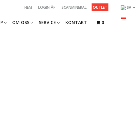
HEM
LOGIN ÅF
SCANMINERAL
OUTLET
SV
P
OM OSS
SERVICE
KONTAKT
0