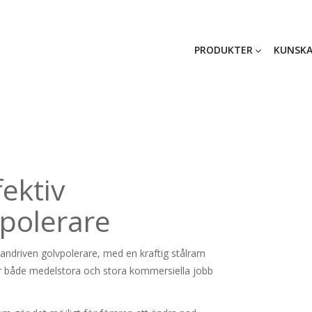
PRODUKTER
KUNSKA
fektiv
polerare
pandriven golvpolerare, med en kraftig stålram
ör både medelstora och stora kommersiella jobb