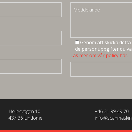
Genom att skicka detta 
de personuppgifter du val
Läs mer om vår policy här.
Heljesvägen 10
+46 31 99 49 70
437 36 Lindome
info@scanmaskin