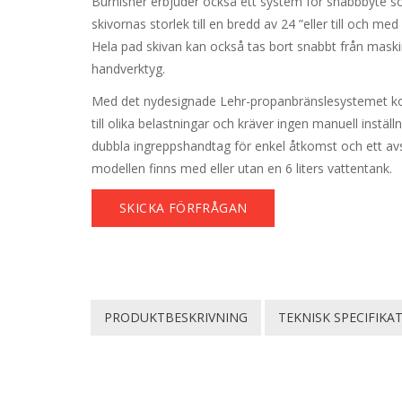
Burnisher erbjuder också ett system för snabbbyte so
skivornas storlek till en bredd av 24 ”eller till och med
Hela pad skivan kan också tas bort snabbt från maskin
handverktyg.
Med det nydesignade Lehr-propanbränslesystemet ko
till olika belastningar och kräver ingen manuell instäl
dubbla ingreppshandtag för enkel åtkomst och ett a
modellen finns med eller utan en 6 liters vattentank.
SKICKA FÖRFRÅGAN
PRODUKTBESKRIVNING
TEKNISK SPECIFIKA