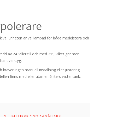
vpolerare
skiva. Enheten är väl lämpad för både medelstora och
dd av 24 ”eller till och med 21”, vilket ger mer
 handverktyg.
räver ingen manuell inställning eller justering.
en finns med eller utan en 6 liters vattentank.
BLI UPPRINGD AV SÄLJARE