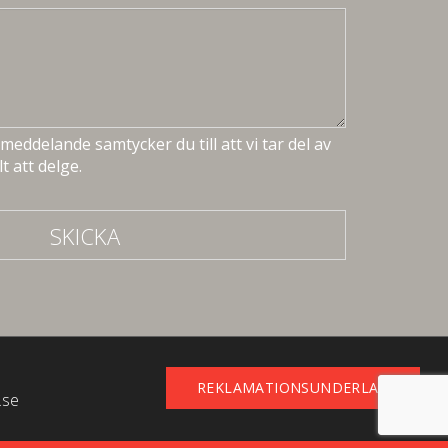
meddelande samtycker du till att vi tar del av
t att delge.
SKICKA
REKLAMATIONSUNDERLAG
.se