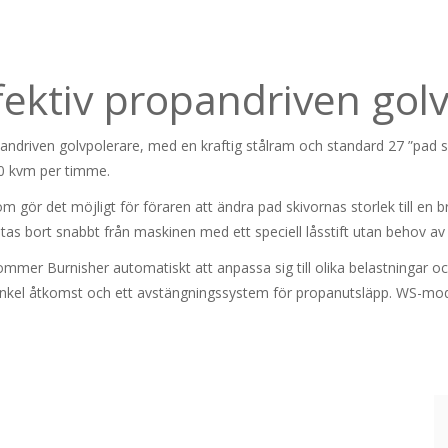
ffektiv propandriven gol
opandriven golvpolerare, med en kraftig stålram och standard 27 ”pad 
40 kvm per timme.
gör det möjligt för föraren att ändra pad skivornas storlek till en bre
 tas bort snabbt från maskinen med ett speciell låsstift utan behov av
 Burnisher automatiskt att anpassa sig till olika belastningar och k
kel åtkomst och ett avstängningssystem för propanutsläpp. WS-modell