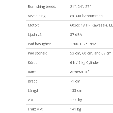
Burnishing bredd:
21″, 24″, 27″
Avverkning:
ca 340 kvm/timmen
Motor:
603cc 18 HP Kawasaki, LE
Ljudnivå:
87 dBA
Pad hastighet:
1200-1825 RPM
Pad storlek:
53 cm, 60 cm, and 69 cm 
Körtid:
6 h / 9 kg Cylinder
Ram:
Armerat stål
Bredd:
71 cm
Längd:
135 cm
Vikt:
127 kg
Frakt vikt:
141 kg