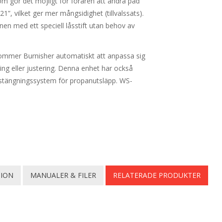
m gör det möjligt för föraren att ändra pad
 21”, vilket ger mer mångsidighet (tillvalssats).
en med ett speciell låsstift utan behov av
mmer Burnisher automatiskt att anpassa sig
lning eller justering. Denna enhet har också
vstängningssystem för propanutsläpp. WS-
TION
MANUALER & FILER
RELATERADE PRODUKTER