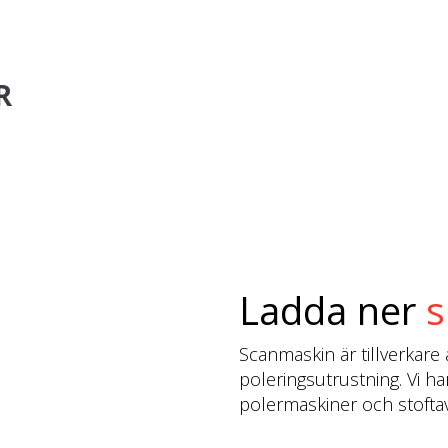
R
Ladda ner
s
Scanmaskin är tillverkare 
poleringsutrustning. Vi ha
polermaskiner och stoftavs