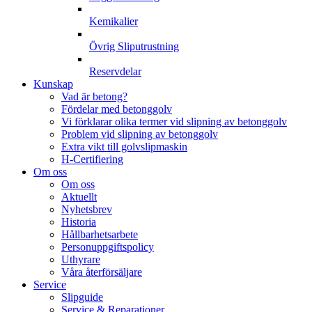
Kemikalier
Övrig Sliputrustning
Reservdelar
Kunskap
Vad är betong?
Fördelar med betonggolv
Vi förklarar olika termer vid slipning av betonggolv
Problem vid slipning av betonggolv
Extra vikt till golvslipmaskin
H-Certifiering
Om oss
Om oss
Aktuellt
Nyhetsbrev
Historia
Hållbarhetsarbete
Personuppgiftspolicy
Uthyrare
Våra återförsäljare
Service
Slipguide
Service & Reparationer