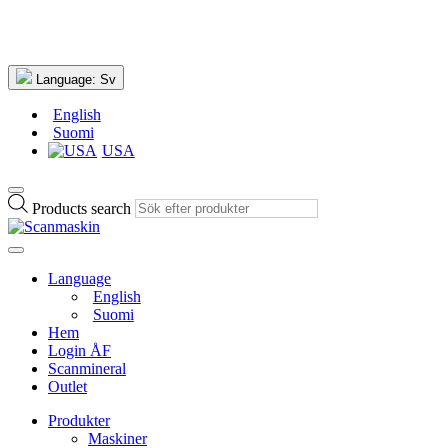
Language:
Sv
English
Suomi
USA
Products search
Language
English
Suomi
Hem
Login ÅF
Scanmineral
Outlet
Produkter
Maskiner