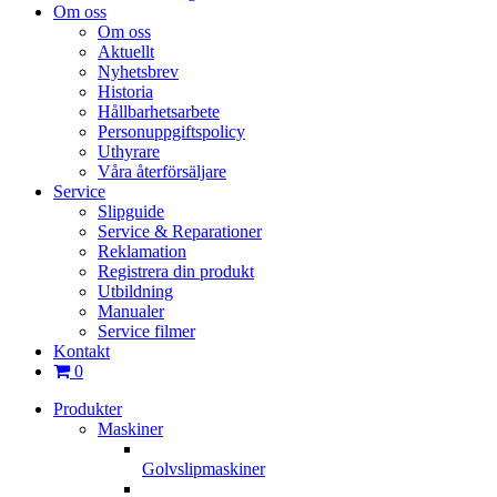
Om oss
Om oss
Aktuellt
Nyhetsbrev
Historia
Hållbarhetsarbete
Personuppgiftspolicy
Uthyrare
Våra återförsäljare
Service
Slipguide
Service & Reparationer
Reklamation
Registrera din produkt
Utbildning
Manualer
Service filmer
Kontakt
0
Produkter
Maskiner
Golvslipmaskiner