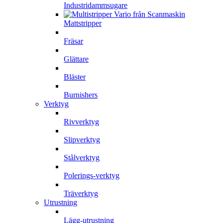
Industridammsugare
Mattstripper
Fräsar
Glättare
Bläster
Burnishers
Verktyg
Rivverktyg
Slipverktyg
Stålverktyg
Polerings-verktyg
Träverktyg
Utrustning
Lägg-utrustning