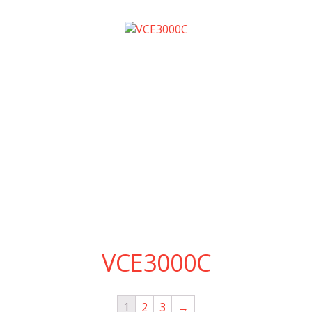
VCE3000C
1
2
3
→