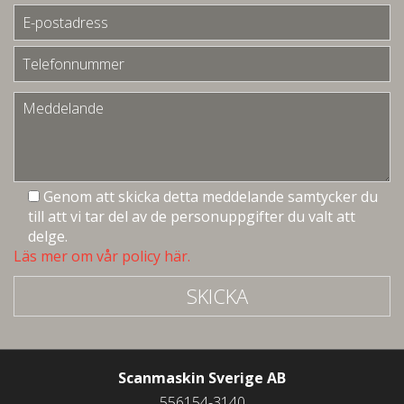
Genom att skicka detta meddelande samtycker du
till att vi tar del av de personuppgifter du valt att
delge.
Läs mer om vår policy här.
SKICKA
Scanmaskin Sverige AB
556154-3140