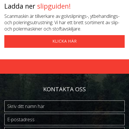
Ladda ner
slipguiden!
Scanmaskin är tillverkare av golvslipnings-, ytbehandlings-
och poleringsutrustning. Vi har ett brett sortiment av slip-
och polermaskiner och stoftavskiljare.
KLICKA HÄR
KONTAKTA OSS