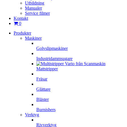
Utbildning
Manualer
Service filmer
Kontakt
0
Produkter
Maskiner
Golvslipmaskiner
Industridammsugare
Mattstripper
Fräsar
Glättare
Bläster
Burnishers
Verktyg
Rivverktyg