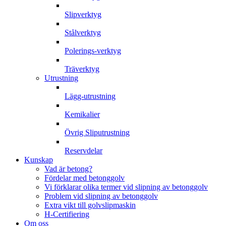
Slipverktyg
Stålverktyg
Polerings-verktyg
Träverktyg
Utrustning
Lägg-utrustning
Kemikalier
Övrig Sliputrustning
Reservdelar
Kunskap
Vad är betong?
Fördelar med betonggolv
Vi förklarar olika termer vid slipning av betonggolv
Problem vid slipning av betonggolv
Extra vikt till golvslipmaskin
H-Certifiering
Om oss