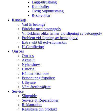
Lägg-utrustning
Kemikalier
Övrig Sliputrustning
Reservdelar
Kunskap
Vad är betong?
Fördelar med betonggolv
Vi förklarar olika termer vid slipning av betonggolv
Problem vid slipning av betonggolv
Extra vikt till golvslipmaskin
H-Certifiering
Om oss
Om oss
Aktuellt
Nyhetsbrev
Historia
Hållbarhetsarbete
Personuppgiftspolicy
Uthyrare
Våra återförsäljare
Service
Slipguide
Service & Reparationer
Reklamation
Registrera din produkt