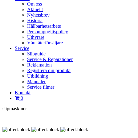
Om oss
Aktuellt
Nyhetsbrev
Historia
Hållbarhetsarbete
Personuppgiftspolicy
Uthyrare
Våra återförsäljare
Service
Slipguide
Service & Reparationer
Reklamation
Registrera din produkt
Utbildning
Manualer
Service filmer
Kontakt
0
slipmaskiner