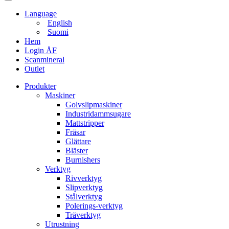
Language
English
Suomi
Hem
Login ÅF
Scanmineral
Outlet
Produkter
Maskiner
Golvslipmaskiner
Industridammsugare
Mattstripper
Fräsar
Glättare
Bläster
Burnishers
Verktyg
Rivverktyg
Slipverktyg
Stålverktyg
Polerings-verktyg
Träverktyg
Utrustning