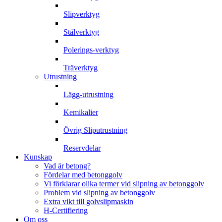
Slipverktyg
Stålverktyg
Polerings-verktyg
Träverktyg
Utrustning
Lägg-utrustning
Kemikalier
Övrig Sliputrustning
Reservdelar
Kunskap
Vad är betong?
Fördelar med betonggolv
Vi förklarar olika termer vid slipning av betonggolv
Problem vid slipning av betonggolv
Extra vikt till golvslipmaskin
H-Certifiering
Om oss