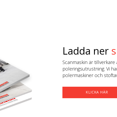
Ladda ner
s
Scanmaskin är tillverkare 
poleringsutrustning. Vi ha
polermaskiner och stoftavs
KLICKA HÄR