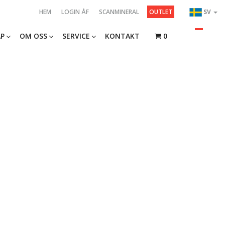
HEM
LOGIN ÅF
SCANMINERAL
OUTLET
SV
P
OM OSS
SERVICE
KONTAKT
0
1