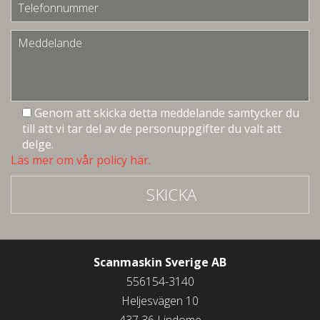
Genom att skicka detta meddelande samtycker du
till att vi tar del av de personuppgifter du valt att
delge.
Läs mer om vår policy här.
SKICKA
Scanmaskin Sverige AB
556154-3140
Heljesvägen 10