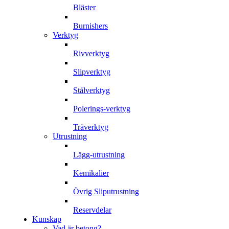
Bläster
Burnishers
Verktyg
Rivverktyg
Slipverktyg
Stålverktyg
Polerings-verktyg
Träverktyg
Utrustning
Lägg-utrustning
Kemikalier
Övrig Sliputrustning
Reservdelar
Kunskap
Vad är betong?