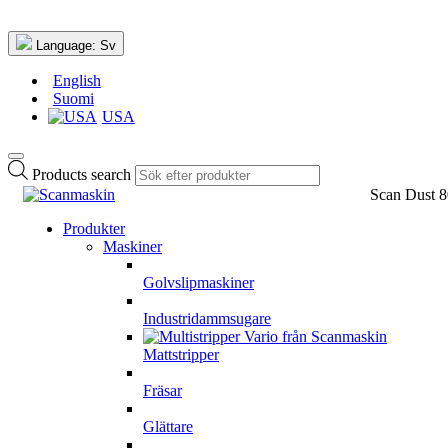
Language:
Sv
English
Suomi
USA
Products search
Scan Dust 
Produkter
Maskiner
Golvslipmaskiner
Industridammsugare
Mattstripper
Fräsar
Glättare