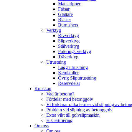
Mattstripper
Fräsar
Glättare
Bläster
Burnishers
Verktyg
Rivverktyg
Slipverktyg
Stålverktyg
Polerings-verktyg
Träverktyg
Utrustning
Lägg-utrustning
Kemikalier
Övrig Sliputrustning
Reservdelar
Kunskap
Vad är betong?
Fördelar med betonggolv
Vi förklarar olika termer vid slipning av beto
Problem vid slipning av betonggolv
Extra vikt till golvslipmaskin
H-Certifiering
Om oss
Om oss