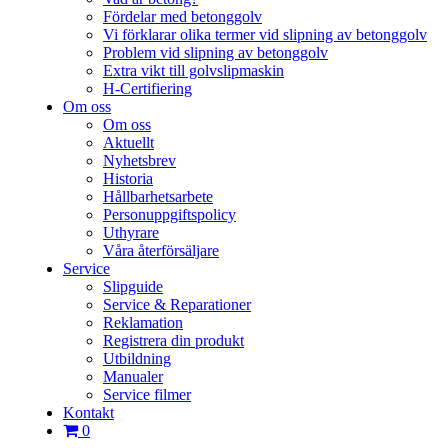
Fördelar med betonggolv
Vi förklarar olika termer vid slipning av betonggolv
Problem vid slipning av betonggolv
Extra vikt till golvslipmaskin
H-Certifiering
Om oss
Om oss
Aktuellt
Nyhetsbrev
Historia
Hållbarhetsarbete
Personuppgiftspolicy
Uthyrare
Våra återförsäljare
Service
Slipguide
Service & Reparationer
Reklamation
Registrera din produkt
Utbildning
Manualer
Service filmer
Kontakt
0