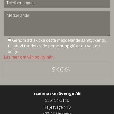
Genom att skicka detta meddelande samtycker du
till att vi tar del av de personuppgifter du valt att
delge.
Läs mer om vår policy här.
SKICKA
Scanmaskin Sverige AB
556154-3140
Heljesvägen 10