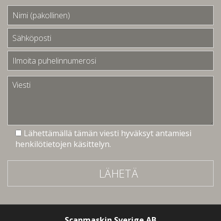
Lähettämällä tämän viesti hyväksyt antamiesi
henkilötietojen käsittelyn.
LÄHETÄ
Scanmaskin Sverige AB