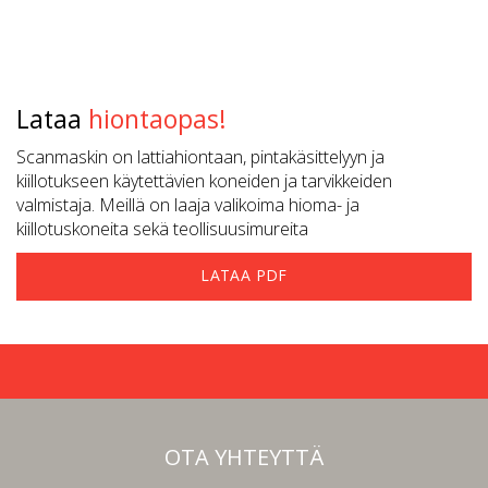
Lataa
hiontaopas!
Scanmaskin on lattiahiontaan, pintakäsittelyyn ja
kiillotukseen käytettävien koneiden ja tarvikkeiden
valmistaja. Meillä on laaja valikoima hioma- ja
kiillotuskoneita sekä teollisuusimureita
LATAA PDF
OTA YHTEYTTÄ