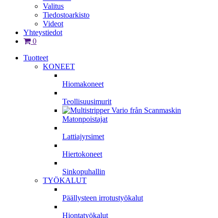
Valitus
Tiedostoarkisto
Videot
Yhteystiedot
0
Tuotteet
KONEET
Hiomakoneet
Teollisuusimurit
Matonpoistajat
Lattiajyrsimet
Hiertokoneet
Sinkopuhallin
TYÖKALUT
Päällysteen irrotustyökalut
Hiontatyökalut