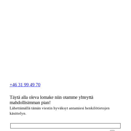
+46 31 99 49 70
Täytä alla oleva lomake niin otamme yhteyttä
mahdollisimman pian!
Lähettämällä tämän viestin hyväksyt antamiesi henkilötietojen
käsittelyn.