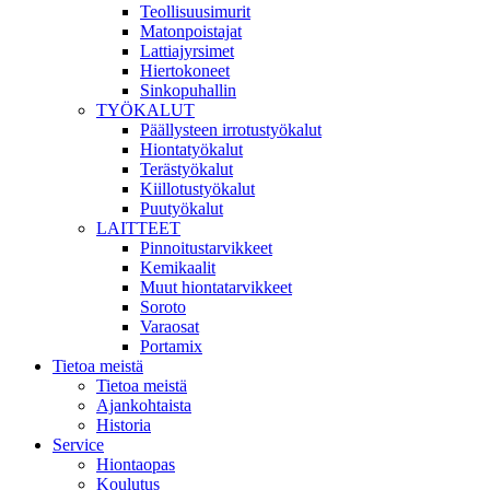
Teollisuusimurit
Matonpoistajat
Lattiajyrsimet
Hiertokoneet
Sinkopuhallin
TYÖKALUT
Päällysteen irrotustyökalut
Hiontatyökalut
Terästyökalut
Kiillotustyökalut
Puutyökalut
LAITTEET
Pinnoitustarvikkeet
Kemikaalit
Muut hiontatarvikkeet
Soroto
Varaosat
Portamix
Tietoa meistä
Tietoa meistä
Ajankohtaista
Historia
Service
Hiontaopas
Koulutus