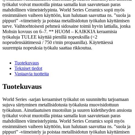
työkalut voivat muotoilla pintaa samalla kun saavutetaan paras
mahdollinen viimeistelypinta. World Series Ceramics sopii myös
ensimmäisen vaiheen käyttöön, kun halutaan saavuttaa ns. ”suola ja
pippuri” -viimeistely ja poistaa metallisidotun työkalun käyttämisen
tarve. Vaihtoehtoisesti pehmeä sidosaine toimii hyvin lattialla, jonka
Mohsin kovuus on 6–7. ** HUOM – KAIKKIA keraamisia
työkaluja TULEE käyttää pienillä nopeuksilla (<2
nopeudensäätimessä / 750 r/min propaanilla). Käytettäessä
suurempia nopeuksia työkalu saattaa rikkoutua.
Tuotekuvaus
Tekniset tiedot
Vastaavia tuotteita
Tuotekuvaus
World Series -sarjan keraamiset työkalut on suunniteltu tarjoamaan
sujuva siirtyminen metallisidotusta työkalusta muovisidottuun
työkaluun. Ainutlaatuisen muotoilun ja suuren kidetiheyden ansiosta
työkalut voivat muotoilla pintaa samalla kun saavutetaan paras
mahdollinen viimeistelypinta. World Series Ceramics sopii myös
ensimmäisen vaiheen käyttöön, kun halutaan saavuttaa ns. ”suola ja
pippuri” -viimeistely ja poistaa metallisidotun työkalun käyttämisen