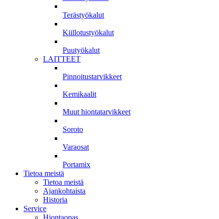
Terästyökalut
Kiillotustyökalut
Puutyökalut
LAITTEET
Pinnoitustarvikkeet
Kemikaalit
Muut hiontatarvikkeet
Soroto
Varaosat
Portamix
Tietoa meistä
Tietoa meistä
Ajankohtaista
Historia
Service
Hiontaopas