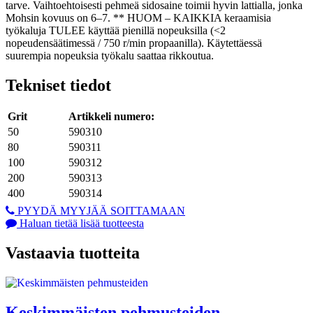
tarve. Vaihtoehtoisesti pehmeä sidosaine toimii hyvin lattialla, jonka
Mohsin kovuus on 6–7. ** HUOM – KAIKKIA keraamisia
työkaluja TULEE käyttää pienillä nopeuksilla (<2
nopeudensäätimessä / 750 r/min propaanilla). Käytettäessä
suurempia nopeuksia työkalu saattaa rikkoutua.
Tekniset tiedot
Grit
Artikkeli numero:
50
590310
80
590311
100
590312
200
590313
400
590314
PYYDÄ MYYJÄÄ SOITTAMAAN
Haluan tietää lisää tuotteesta
Vastaavia tuotteita
Keskimmäisten pehmusteiden