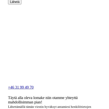
Lähetä
+46 31 99 49 70
Täytä alla oleva lomake niin otamme yhteyttä
mahdollisimman pian!
Lähettämällä tämän viestin hyväksyt antamiesi henkilötietojen