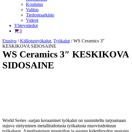
Koulutus
Valitus
Tiedostoarkisto
Videot
Yhteystiedot
0
Etusivu
/
Kiillotustyökalut
,
Työkalut
/
WS Ceramics 3"
KESKIKOVA SIDOSAINE
WS Ceramics 3″ KESKIKOVA
SIDOSAINE
World Series -sarjan keraamiset työkalut on suunniteltu tarjoamaan
sujuva siirtyminen metallisidotusta työkalusta muovisidottuun
työkaluun. Ainutlaatuisen muotoilun ja suuren kidetiheyden ansiosta