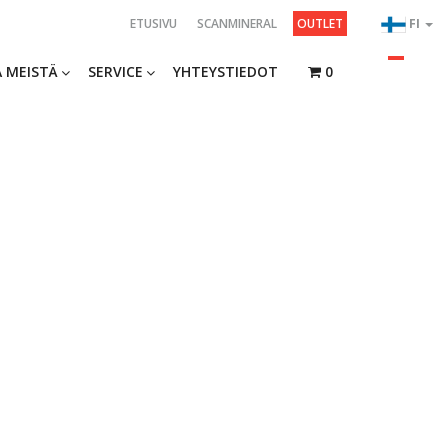
ETUSIVU
SCANMINERAL
OUTLET
FI
 MEISTÄ
SERVICE
YHTEYSTIEDOT
0