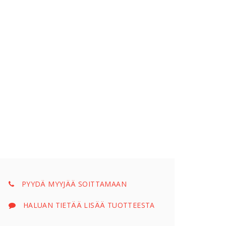
PYYDÄ MYYJÄÄ SOITTAMAAN
HALUAN TIETÄÄ LISÄÄ TUOTTEESTA