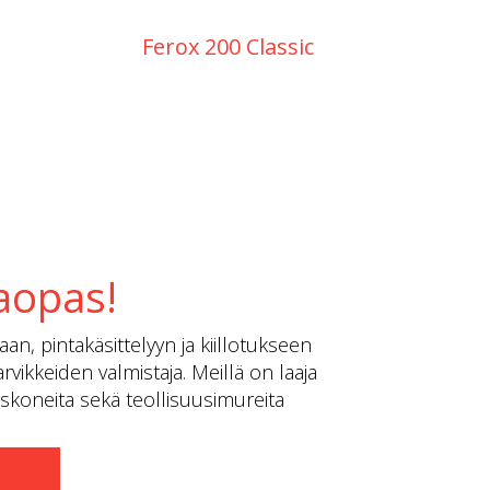
Ferox 200 Classic
Terä F
aopas!
an, pintakäsittelyyn ja kiillotukseen
rvikkeiden valmistaja. Meillä on laaja
tuskoneita sekä teollisuusimureita