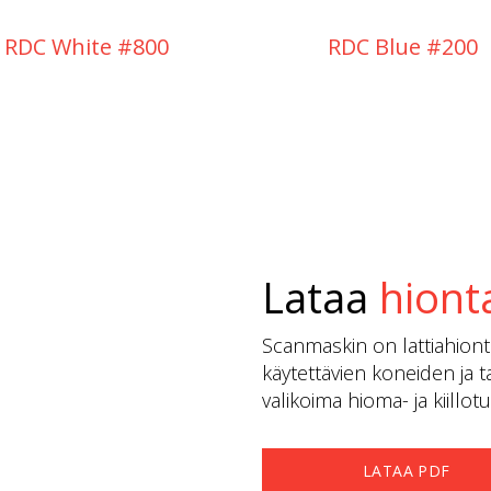
RDC White #800
RDC Blue #200
Lataa
hiont
Scanmaskin on lattiahionta
käytettävien koneiden ja ta
valikoima hioma- ja kiillo
LATAA PDF