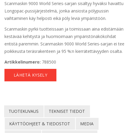
Scanmaskin 9000 World Series-sarjan sisältyy hyväksi havaittu
Longopac-pussijärjestelmä, jonka ansiosta pölypussin
vaihtaminen käy helposti eikä pöly leviä ympäristöön.
Scanmaskin pyrkii tuotteissaan ja toimissaan aina edistämään
kestävää kehitystä ja huomioimaan ympäristönäkökohdat
entistä paremmin. Scanmaskin 9000 World Series-sarjan ei tee
poikkeusta teräsrakenteen ja 95 %:n kierrätettävyyden osalta.
Artikkelinumero:
788500
LÄHETÄ KYSELY
TUOTEKUVAUS
TEKNISET TIEDOT
KÄYTTÖOHJEET & TIEDOSTOT
MEDIA