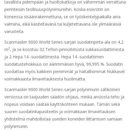
tavallista pidempään ja huoltokatkoja on vähemmän verrattuna
perinteisiin teollisuuspölynimureihin. Koska esierotin on
koneessa sisäänrakennettuna, se on työskentelypaikalla aina
valmiina, eikä käsiteltävänä tai kuljetettavana ole ylimääräisiä
varusteita.
Scanmaskin 9000 World Series-sarjan suodatinpinta-ala on 4,2
2
m
, ja se koostuu 32 Teflon-pinnoitetusta sukkasuodattimesta
ja 2 Hepa 14 -suodattimesta. Hepa 14 -suodattimen
suodatustehokkuus on äärimmäisen hyvä, 99,995 %. Suodatin
suodattaa myös kaikkein pienimmät ja haitallisimmat hiukkaset
voimakkaasta ilmavirtauksesta huolimatta.
Scanmaskin 9000 World Series-sarjan pölynimurin sähköinen
versiossa on taajuuden säädön ohjaus, minkä ansiosta teho ja
nopeus voidaan säätää käyttökohteen mukaan. Tämän sekä
suuren suodatinkapasiteetin ja voimakkaan ilmavirtauksen
yhdistelmä mahdollistaa useiden koneiden liittämisen samaan
pölynimuriin.