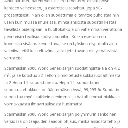
Ainutlaatuiset, patentoidut esierottimet erottelevat pölyn
kahteen vaiheeseen, ja esierottelu tapahtuu jopa 90-
prosenttisesti. Näin ollen suodattimia ei tarvitse puhdistaa niin
usein kuin muissa imureissa, minkä ansiosta suodatin kestää
tavallista pidempään ja huoltokatkoja on vähemmän verrattuna
perinteisiin teollisuuspölynimureihin. Koska esierotin on
koneessa sisäänrakennettuna, se on työskentelypaikalla aina
valmiina, eikä käsiteltävänä tai kuljetettavana ole ylimääräisiä
varusteita.
Scanmaskin 9000 World Series-sarjan suodatinpinta-ala on 4,2
2
m
, ja se koostuu 32 Teflon-pinnoitetusta sukkasuodattimesta
ja 2 Hepa 14 -suodattimesta. Hepa 14 -suodattimen
suodatustehokkuus on äärimmäisen hyvä, 99,995 %. Suodatin
suodattaa myös kaikkein pienimmät ja haitallisimmat hiukkaset
voimakkaasta ilmavirtauksesta huolimatta.
Scanmaskin 9000 World Series-sarjan pölynimurin sähköinen
versiossa on taajuuden säädön ohjaus, minkä ansiosta teho ja