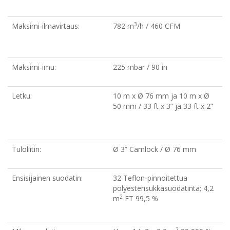
3
Maksimi-ilmavirtaus:
782 m
/h / 460 CFM
Maksimi-imu:
225 mbar / 90 in
Letku:
10 m x Ø 76 mm ja 10 m x Ø
50 mm / 33 ft x 3” ja 33 ft x 2”
Tuloliitin:
Ø 3” Camlock / Ø 76 mm
Ensisijainen suodatin:
32 Teflon-pinnoitettua
polyesterisukkasuodatinta; 4,2
2
m
FT 99,5 %
2