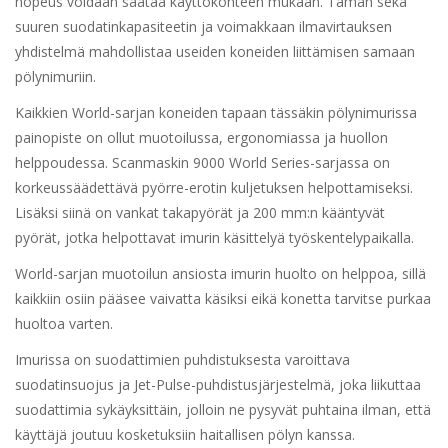
nopeus voidaan säätää käyttökohteen mukaan. Tämän sekä
suuren suodatinkapasiteetin ja voimakkaan ilmavirtauksen
yhdistelmä mahdollistaa useiden koneiden liittämisen samaan
pölynimuriin.
Kaikkien World-sarjan koneiden tapaan tässäkin pölynimurissa
painopiste on ollut muotoilussa, ergonomiassa ja huollon
helppoudessa. Scanmaskin 9000 World Series-sarjassa on
korkeussäädettävä pyörre-erotin kuljetuksen helpottamiseksi.
Lisäksi siinä on vankat takapyörät ja 200 mm:n kääntyvät
pyörät, jotka helpottavat imurin käsittelyä työskentelypaikalla.
World-sarjan muotoilun ansiosta imurin huolto on helppoa, sillä
kaikkiin osiin pääsee vaivatta käsiksi eikä konetta tarvitse purkaa
huoltoa varten.
Imurissa on suodattimien puhdistuksesta varoittava
suodatinsuojus ja Jet-Pulse-puhdistusjärjestelmä, joka liikuttaa
suodattimia sykäyksittäin, jolloin ne pysyvät puhtaina ilman, että
käyttäjä joutuu kosketuksiin haitallisen pölyn kanssa.