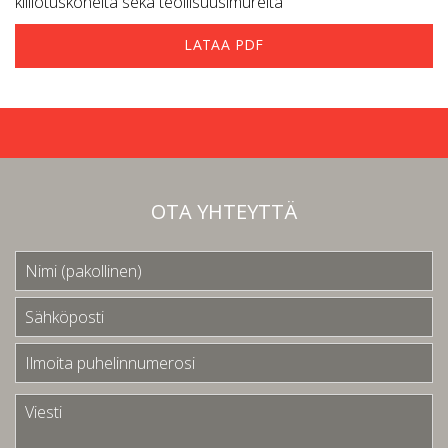
kiillotuskoneita sekä teollisuusimureita
LATAA PDF
OTA YHTEYTTÄ