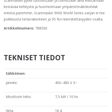
Scanmaskin pyrkii tuotteissaan ja toimissaan aina edistämään
kestävää kehitystä ja huomioimaan ympäristönäkökohdat
entistä paremmin. Scanmaskin 9000 World Series-sarjan ei tee
poikkeusta teräsrakenteen ja 95 %:n kierrätettävyyden osalta.
Artikkelinumero:
788500
TEKNISET TIEDOT
Sähköinen:
Jännite:
400–480 V 3~
Moottorin teho:
7,5 kW / 10 hv
Virta:
16 A