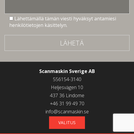
Lähettämällä tämän viesti hyväksyt antamiesi
henkilötietojen käsittelyn.
LÄHETÄ
Scanmaskin Sverige AB
556154-3140
Heljesvägen 10
437 36 Lindome
+46 31 99 49 70
info@scanmaskin.se
VALITUS