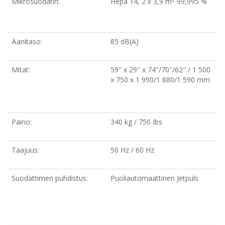
Mikrosuodatin:
Hepa 14, 2 x 3,9 m
99,995 %
Äänitaso:
85 dB(A)
Mitat:
59″ x 29″ x 74″/70″/62″ / 1 500
x 750 x 1 990/1 880/1 590 mm
Paino:
340 kg / 750 Ibs
Taajuus:
50 Hz / 60 Hz
Suodattimen puhdistus:
Puoliautomaattinen Jetpuls