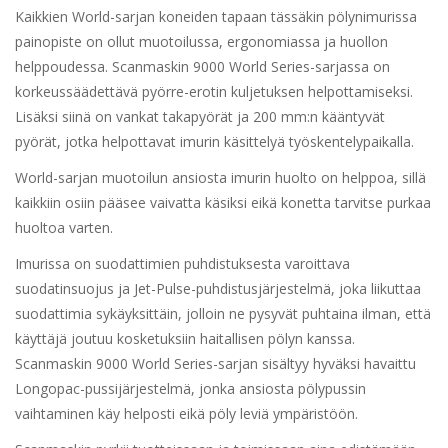
Kaikkien World-sarjan koneiden tapaan tässäkin pölynimurissa
painopiste on ollut muotoilussa, ergonomiassa ja huollon
helppoudessa. Scanmaskin 9000 World Series-sarjassa on
korkeussäädettävä pyörre-erotin kuljetuksen helpottamiseksi.
Lisäksi siinä on vankat takapyörät ja 200 mm:n kääntyvät
pyörät, jotka helpottavat imurin käsittelyä työskentelypaikalla.
World-sarjan muotoilun ansiosta imurin huolto on helppoa, sillä
kaikkiin osiin pääsee vaivatta käsiksi eikä konetta tarvitse purkaa
huoltoa varten.
Imurissa on suodattimien puhdistuksesta varoittava
suodatinsuojus ja Jet-Pulse-puhdistusjärjestelmä, joka liikuttaa
suodattimia sykäyksittäin, jolloin ne pysyvät puhtaina ilman, että
käyttäjä joutuu kosketuksiin haitallisen pölyn kanssa.
Scanmaskin 9000 World Series-sarjan sisältyy hyväksi havaittu
Longopac-pussijärjestelmä, jonka ansiosta pölypussin
vaihtaminen käy helposti eikä pöly leviä ympäristöön.