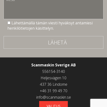
Lähettämällä tämän viesti hyväksyt antamiesi
henkilötietojen käsittelyn.
LÄHETÄ
Scanmaskin Sverige AB
556154-3140
Heljesvägen 10
437 36 Lindome
+46 31 99 49 70
info@scanmaskin.se
VALITUS