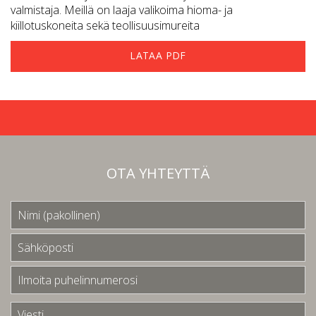
valmistaja. Meillä on laaja valikoima hioma- ja
kiillotuskoneita sekä teollisuusimureita
LATAA PDF
OTA YHTEYTTÄ