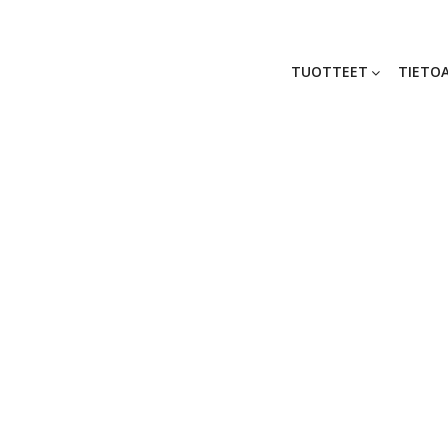
TUOTTEET
TIETOA
maskin_bkgr_Ori