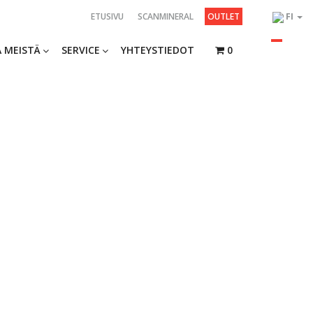
ETUSIVU
SCANMINERAL
OUTLET
FI
 MEISTÄ
SERVICE
YHTEYSTIEDOT
0
ginal