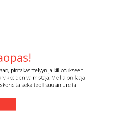
aopas!
an, pintakäsittelyyn ja kiillotukseen
rvikkeiden valmistaja. Meillä on laaja
tuskoneita sekä teollisuusimureita