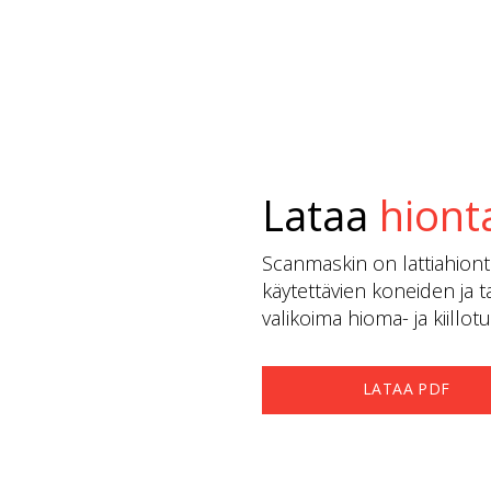
Lataa
hiont
Scanmaskin on lattiahionta
käytettävien koneiden ja ta
valikoima hioma- ja kiillo
LATAA PDF