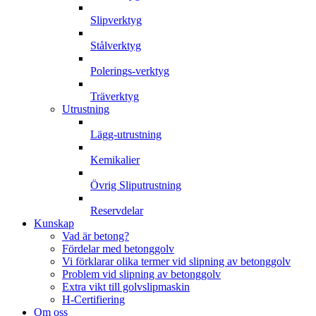
Slipverktyg
Stålverktyg
Polerings-verktyg
Träverktyg
Utrustning
Lägg-utrustning
Kemikalier
Övrig Sliputrustning
Reservdelar
Kunskap
Vad är betong?
Fördelar med betonggolv
Vi förklarar olika termer vid slipning av betonggolv
Problem vid slipning av betonggolv
Extra vikt till golvslipmaskin
H-Certifiering
Om oss