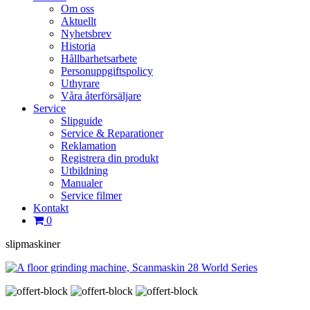
Om oss
Aktuellt
Nyhetsbrev
Historia
Hållbarhetsarbete
Personuppgiftspolicy
Uthyrare
Våra återförsäljare
Service
Slipguide
Service & Reparationer
Reklamation
Registrera din produkt
Utbildning
Manualer
Service filmer
Kontakt
0
slipmaskiner