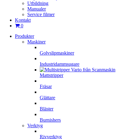
Utbildning
Manualer
Service filmer
Kontakt
0
Produkter
Maskiner
Golvslipmaskiner
Industridammsugare
Mattstripper
Fräsar
Glättare
Bläster
Burnishers
Verktyg
Rivverktyg