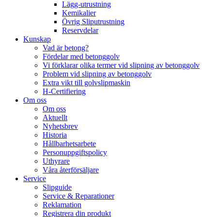
Lägg-utrustning
Kemikalier
Övrig Sliputrustning
Reservdelar
Kunskap
Vad är betong?
Fördelar med betonggolv
Vi förklarar olika termer vid slipning av betonggolv
Problem vid slipning av betonggolv
Extra vikt till golvslipmaskin
H-Certifiering
Om oss
Om oss
Aktuellt
Nyhetsbrev
Historia
Hållbarhetsarbete
Personuppgiftspolicy
Uthyrare
Våra återförsäljare
Service
Slipguide
Service & Reparationer
Reklamation
Registrera din produkt