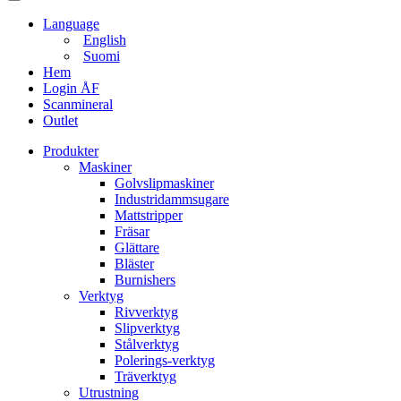
Language
English
Suomi
Hem
Login ÅF
Scanmineral
Outlet
Produkter
Maskiner
Golvslipmaskiner
Industridammsugare
Mattstripper
Fräsar
Glättare
Bläster
Burnishers
Verktyg
Rivverktyg
Slipverktyg
Stålverktyg
Polerings-verktyg
Träverktyg
Utrustning